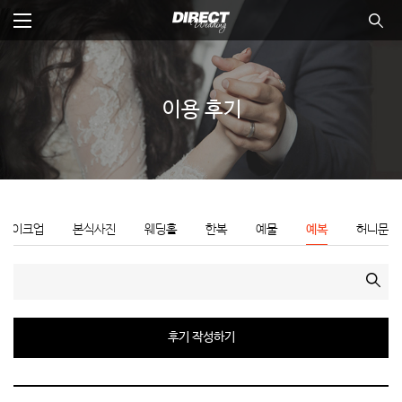
본
문
바
전체메뉴
통합
뉴 닫기
로
가
기
이용 후기
메이크업
본식사진
웨딩홀
한복
예물
예복
허니문
검색
후기 작성하기