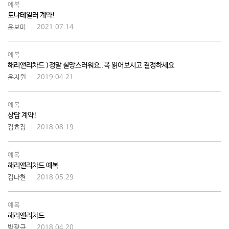
예복
토냐테일러 계약!
윤보미
2021.07.14
예복
해리앤리차드 )정말 실망스러워요..꼭 읽어보시고 결정하세요
윤지원
2019.04.21
예복
상담 계약!
김효정
2018.08.19
예복
해리앤리차드 예복
김나현
2018.05.29
예복
해리앤리차드
박광규
2018.04.20