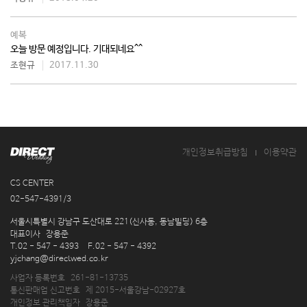
예복
오늘 방문 예정입니다. 기대되네요^^
조현규
2017.11.30
개인정보취급방침
이용약관
CS CENTER
02-547-4391/3
주
서울시특별시 강남구 도산대로 221(신사동, 동남빌딩) 6층
소
대표이사
장용준
연
T.02 - 547 - 4393
F.02 - 547 - 4392
락
이
yjchang@directwed.co.kr
처
메
사업자 등록번호
261-81-13735
일
통신판매업 신고번호
제 2015-서울강남-02927호
개인정보 관리책임자
장용준