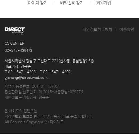
아이디 찾기
비밀번호 찾기
회원가입
개인정보취급방침
이용약관
CS CENTER
02-547-4391/3
주
서울시특별시 강남구 도산대로 221(신사동, 동남빌딩) 6층
소
대표이사
장용준
연
T.02 - 547 - 4393
F.02 - 547 - 4392
락
이
yjchang@directwed.co.kr
처
메
사업자 등록번호
261-81-13735
일
통신판매업 신고번호
제 2015-서울강남-02927호
개인정보 관리책임자
장용준
본 사이트의 컨텐츠는
저작권법의 보호를 받는 바 무단 복사, 배포 등을 금합니다.
All Contents Copyright (c) 다이렉트