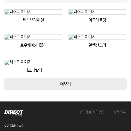
렌느브라이덜
아뜨레블랑
로우케이x더뷸라
알렉산드라
에스메랄다
더보기
개인정보취급방침
이용약관
CS CENTER