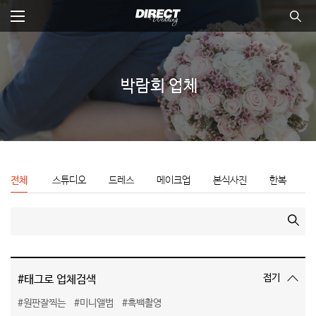
본
문
바
전체메뉴
통합
뉴 닫기
로
가
기
박람회 업체
전체
스튜디오
드레스
메이크업
본식사진
한복
검색
접기
#태그로 업체검색
#원판잘찍는
#미니앨범
#흑백촬영