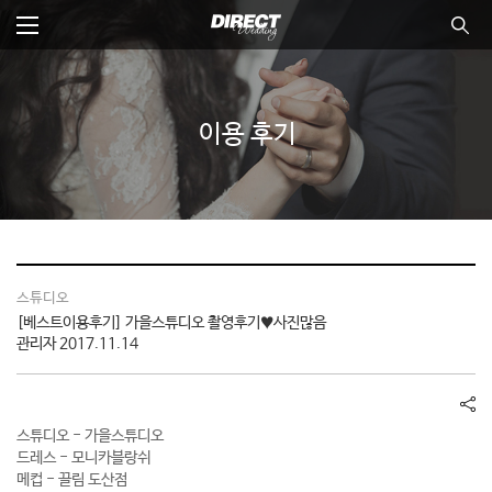
본
문
바
전체메뉴
통합
뉴 닫기
로
가
기
이용 후기
스튜디오
[베스트이용후기] 가을스튜디오 촬영후기♥사진많음
관리자
2017.11.14
공
유
스튜디오 - 가을스튜디오
하
드레스 - 모니카블랑쉬
기
메컵 - 끌림 도산점