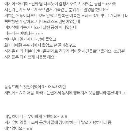
애기야~애기야~진짜 딸 다루듯이 잘챙겨주셧고..재밋는 농담도 해가며
시간가는지도 모르게 웃으면서 가족같은 분위기로 촬영을 했네요~
저희는 30p이다보니 컷도 많았고 한복씬 예복씬 드레스 3개 미니 1개다보니 더
빡빡했던거 같아요..미니드레스도 랜덤이었는데
피치색에 가슴에 비즈가 달린 풍성 미니였는데
너무너무 이뻤다는ㅠㅠ~
하나부터 열가지 다~맘에 들었고
화기애애한 분위기에서 촬영도 잘 끝마쳤구요
사진은 아직 원본이 안나온 관계로 친구가 찍어준 사진들로만 올려요~보정된
사진들은 더 이쁘게 나올듯 해요~
풍성드레스 첫씬이였어요~ 어색하지만
재밋게~ ㅎㅎ 처음 바라보는씬에서 동시에 빵터져서 웃음참니라 혼났네요ㅋㅋ
베일컷이 너무 우아하게 찍혔어요~ ㅎㅎ
저기 앉아있을때 쇼파 등받이 끝에 앉아야하는데 발로 지탱하니라 좀
애먹었어요~ ㅎㅎ