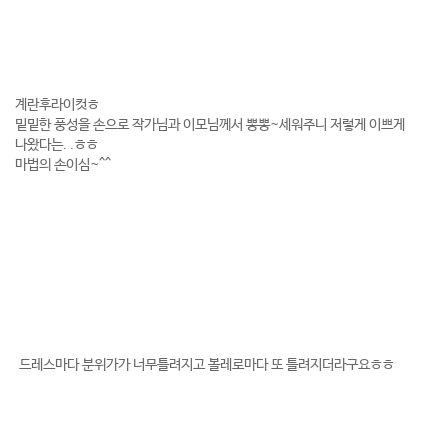
계란후라이컷ㅎ
밑밑한 풍성을 손으로 작가님과 이모님께서 뽕뽕~세워주니 저렇게 이쁘게
나왔다는. .ㅎㅎ
마법의 손이심~^^
드레스마다 분위가가 너무틀려지고 볼레로마다 또 틀려지더라구요ㅎㅎ