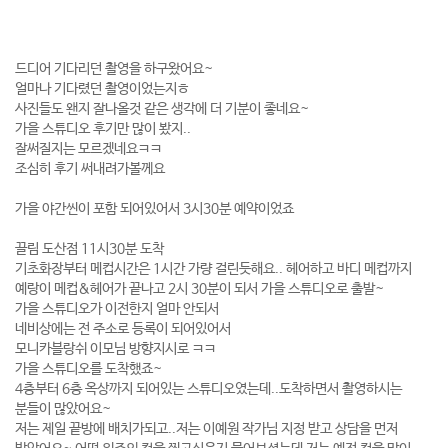
드디어 기다리던 촬영을 하구왔어요~
얼마나 기다렸던 촬영이었는지ㅎ
사진들도 왠지 잘나올것 같은 생각에 더 기분이 좋네요~
가을 스튜디오 후기만 많이 봤지..
잘써질지는 모르겠네요ㅋㅋ
조심히 후기 써내려가볼께요
가을 야간씬이 포함 되어있어서 3시30분 예약이었죠
끌림 도산점 11시30분 도착
기초화장부터 메컵시간은 1시간 가량 걸린듯해요.. 헤어하고 바디 메컵까지
예랑이 메컵&헤어가 끝나고 2시 30분이 되서 가을 스튜디오로 출발~
가을 스튜디오가 이전한지 얼마 안되서
네비상에는 전 주소로 등록이 되어있어서
모니카블랑쉬 이모님 방향지시로 ㅋㅋ
가을 스튜디오를 도착했죠~
4층부터 6층 옥상까지 되어있는 스튜디오였는데..도착하면서 촬영하시는
분들이 많았어요~
저는 제일 끝방에 배치가되고..저는 이예원 작가님 지정 받고 상담을 먼저