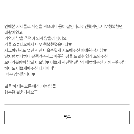
안해본 자세들로 사진을 찍으려니 몸이 잘안따라주긴했지만..너무행복했던
웨촬이었고
기억에 남을 추억이 되지 않을까 싶어요
가을 스튜디오에서 너무 행복했었습니다♥
시크하면서도 멋진 사진 나올수있게 지도해주신 이예원 작가님♥
딸처럼 하나하나 잘챙겨주시고 따뜻한 정을 느낄수 있게 도와주신
모니카블랑쉬 남희 이모님♥ 이쁘게 사진빨 잘받게 메컵해주신 가혜 부원장님
헤어도 이쁘게해주신 디자이너님
너무 감사합니다♥
결혼 하시는 모든 예신, 예랑님들
행복한 결혼되세요^^
목록