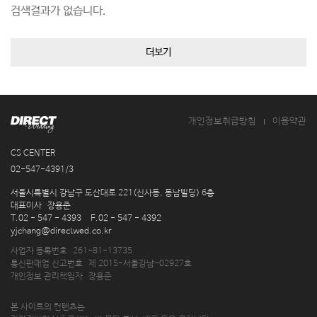
검색결과가 없습니다.
더보기
개인정보취급방침
이용약관
CS CENTER
02-547-4391/3
주
서울시특별시 강남구 도산대로 221(신사동, 동남빌딩) 6층
소
대표이사
장용준
연
T.02 - 547 - 4393
F.02 - 547 - 4392
락
이
yjchang@directwed.co.kr
처
메
사업자 등록번호
261-81-13735
일
통신판매업 신고번호
제 2015-서울강남-02927호
개인정보 관리책임자
장용준
본 사이트의 컨텐츠는