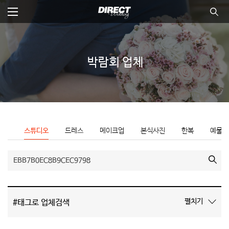
본
문
바
전체메뉴
통합
뉴 닫기
로
가
기
박람회 업체
체
스튜디오
드레스
메이크업
본식사진
한복
예물
검색
펼치기
#태그로 업체검색