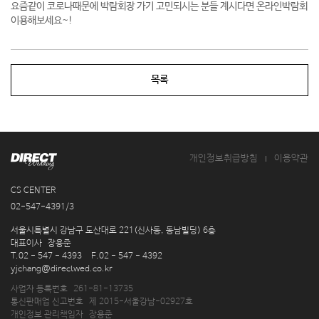
요즘같이 코로나때문에 박람회장 가기 고민되시는 분들 계시다면 온라인박람회
이용해보세요~!
목록
개인정보취급방침
이용약관
CS CENTER
02-547-4391/3
주
서울시특별시 강남구 도산대로 221(신사동, 동남빌딩) 6층
소
대표이사
장용준
연
T.02 - 547 - 4393
F.02 - 547 - 4392
락
이
yjchang@directwed.co.kr
처
메
사업자 등록번호
261-81-13735
일
통신판매업 신고번호
제 2015-서울강남-02927호
개인정보 관리책임자
장용준