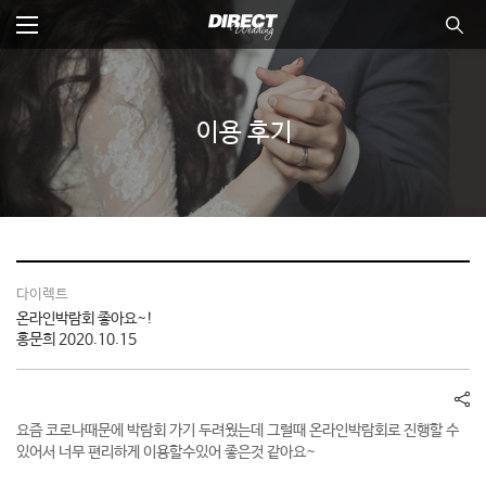
본
문
바
전체메뉴
통합
뉴 닫기
로
가
기
이용 후기
다이렉트
온라인박람회 좋아요~!
홍문희
2020.10.15
공
유
요즘 코로나때문에 박람회 가기 두려웠는데 그럴때 온라인박람회로 진행할 수
하
있어서 너무 편리하게 이용할수있어 좋은것 같아요~
기