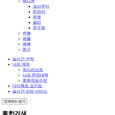
허니문
코사무이
하와이
푸켓
발리
푸꾸옥
한복
예물
예복
침구
실시간 견적
나의 계정
위시리스트
나의 문의내역
회원정보수정
다이렉트 포인트
실시간 상담 서비스
전체메뉴 닫기
통합검색