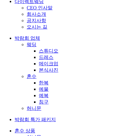
다이렉트웨딩
CEO 인사말
회사소개
공지사항
오시는 길
박람회 업체
웨딩
스튜디오
드레스
메이크업
본식사진
혼수
한복
예물
예복
침구
허니문
박람회 특가 패키지
혼수 상품