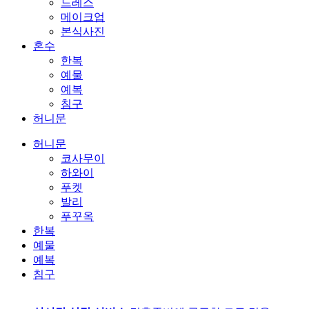
드레스
메이크업
본식사진
혼수
한복
예물
예복
침구
허니문
허니문
코사무이
하와이
푸켓
발리
푸꾸옥
한복
예물
예복
침구