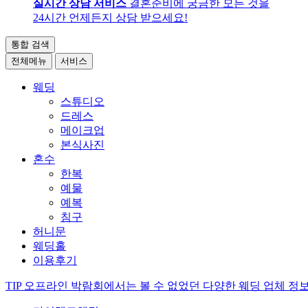
실시간 상담 서비스
결혼준비에 궁금한 모든 것을
24시간 언제든지 상담 받으세요!
통합 검색
전체메뉴
서비스
웨딩
스튜디오
드레스
메이크업
본식사진
혼수
한복
예물
예복
침구
허니문
웨딩홀
이용후기
TIP
오프라인 박람회에서는 볼 수 없었던 다양한 웨딩 업체 정