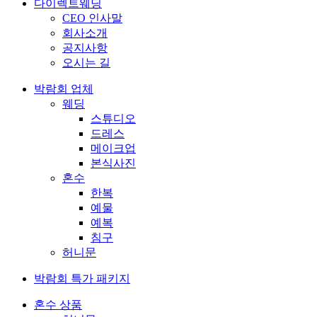
다이렉트웨딩
CEO 인사말
회사소개
공지사항
오시는 길
박람회 업체
웨딩
스튜디오
드레스
메이크업
본식사진
혼수
한복
예물
예복
침구
허니문
박람회 특가 패키지
혼수 상품