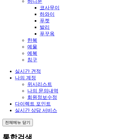
허니문
코사무이
하와이
푸켓
발리
푸꾸옥
한복
예물
예복
침구
실시간 견적
나의 계정
위시리스트
나의 문의내역
회원정보수정
다이렉트 포인트
실시간 상담 서비스
전체메뉴 닫기
통합검색