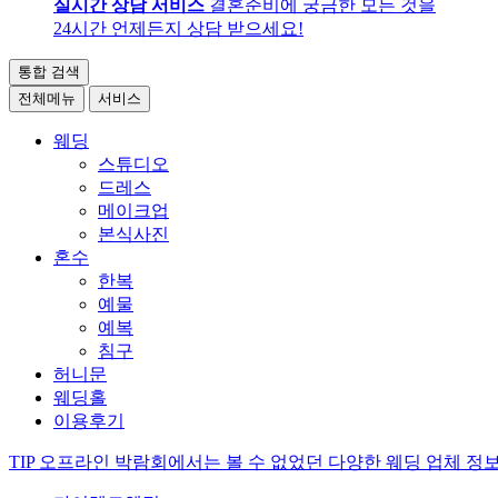
실시간 상담 서비스
결혼준비에 궁금한 모든 것을
24시간 언제든지 상담 받으세요!
통합 검색
전체메뉴
서비스
웨딩
스튜디오
드레스
메이크업
본식사진
혼수
한복
예물
예복
침구
허니문
웨딩홀
이용후기
TIP
오프라인 박람회에서는 볼 수 없었던 다양한 웨딩 업체 정