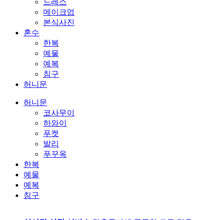
드레스
메이크업
본식사진
혼수
한복
예물
예복
침구
허니문
허니문
코사무이
하와이
푸켓
발리
푸꾸옥
한복
예물
예복
침구